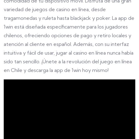
comodidad de tu dispositivo móvil. Disfruta de una gran
variedad de juegos de casino en línea, desde
tragamonedas y ruleta hasta blackjack y poker. La app de
1win está diseñada específicamente para los jugadores
chilenos, ofreciendo opciones de pago y retiro locales y
atención al cliente en español. Además, con su interfaz
intuitiva y fácil de usar, jugar al casino en línea nunca había
sido tan sencillo. ¡Únete a la revolución del juego en línea
en Chile y descarga la app de 1win hoy mismo!