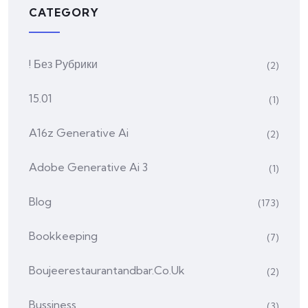
CATEGORY
! Без Рубрики
(2)
15.01
(1)
A16z Generative Ai
(2)
Adobe Generative Ai 3
(1)
Blog
(173)
Bookkeeping
(7)
Boujeerestaurantandbar.co.uk
(2)
Bussiness
(3)