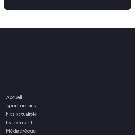
Présentation
L’Association Rabat des Sports Urbains a été fondée le
26 janvier 2012 par M. Ali AOUATIF, un ancien skateur. Elle
a réussi à réunir de nombreux skateurs marocains et
étrangers lors de différents événements organisés au fil
des années, notamment à Rabat, où les premiers skate-
parks du Maroc ont été inaugurés.
Arsumaroc
Accueil
Sport urbains
Nos actualités
Événement
Médiathèque