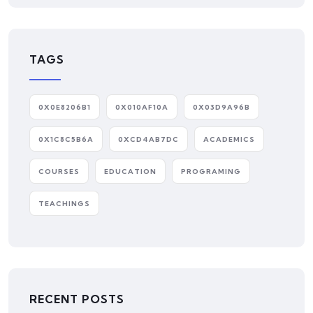
TAGS
0X0E8206B1
0X010AF10A
0X03D9A96B
0X1C8C5B6A
0XCD4AB7DC
ACADEMICS
COURSES
EDUCATION
PROGRAMING
TEACHINGS
RECENT POSTS