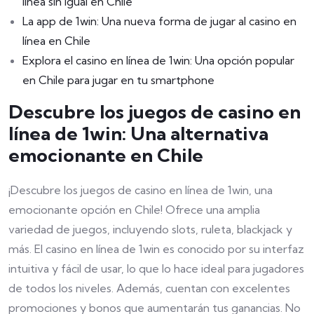
línea sin igual en Chile
La app de 1win: Una nueva forma de jugar al casino en
línea en Chile
Explora el casino en línea de 1win: Una opción popular
en Chile para jugar en tu smartphone
Descubre los juegos de casino en
línea de 1win: Una alternativa
emocionante en Chile
¡Descubre los juegos de casino en línea de 1win, una
emocionante opción en Chile! Ofrece una amplia
variedad de juegos, incluyendo slots, ruleta, blackjack y
más. El casino en línea de 1win es conocido por su interfaz
intuitiva y fácil de usar, lo que lo hace ideal para jugadores
de todos los niveles. Además, cuentan con excelentes
promociones y bonos que aumentarán tus ganancias. No