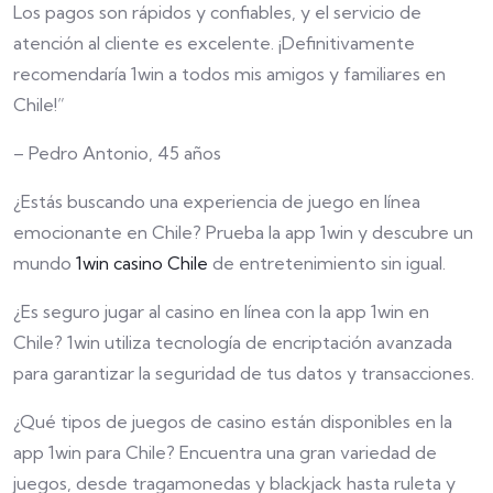
Los pagos son rápidos y confiables, y el servicio de
atención al cliente es excelente. ¡Definitivamente
recomendaría 1win a todos mis amigos y familiares en
Chile!”
– Pedro Antonio, 45 años
¿Estás buscando una experiencia de juego en línea
emocionante en Chile? Prueba la app 1win y descubre un
mundo
1win casino Chile
de entretenimiento sin igual.
¿Es seguro jugar al casino en línea con la app 1win en
Chile? 1win utiliza tecnología de encriptación avanzada
para garantizar la seguridad de tus datos y transacciones.
¿Qué tipos de juegos de casino están disponibles en la
app 1win para Chile? Encuentra una gran variedad de
juegos, desde tragamonedas y blackjack hasta ruleta y