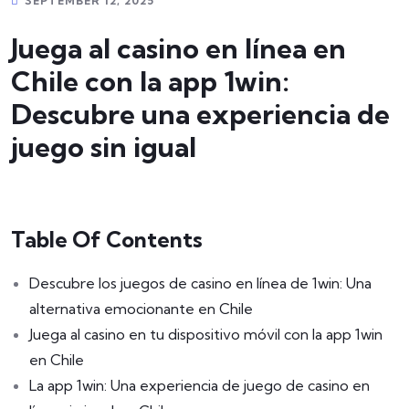
SEPTEMBER 12, 2025
Juega al casino en línea en
Chile con la app 1win:
Descubre una experiencia de
juego sin igual
Table Of Contents
Descubre los juegos de casino en línea de 1win: Una
alternativa emocionante en Chile
Juega al casino en tu dispositivo móvil con la app 1win
en Chile
La app 1win: Una experiencia de juego de casino en