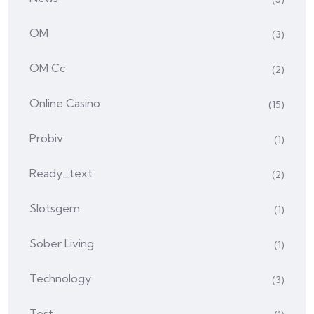
OM
(3)
OM Cc
(2)
Online Casino
(15)
Probiv
(1)
Ready_text
(2)
Slotsgem
(1)
Sober Living
(1)
Technology
(3)
Test