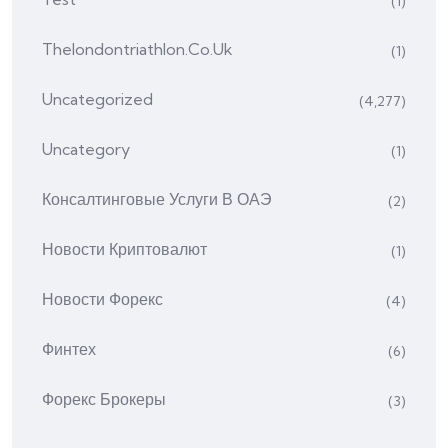
(1)
Thelondontriathlon.co.uk
(1)
Uncategorized
(4,277)
Uncategory
(1)
Консалтинговые Услуги В ОАЭ
(2)
Новости Криптовалют
(1)
Новости Форекс
(4)
Финтех
(6)
Форекс Брокеры
(3)