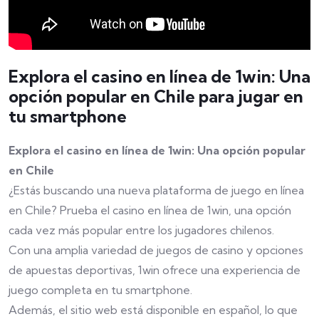
Explora el casino en línea de 1win: Una
opción popular en Chile para jugar en
tu smartphone
Explora el casino en línea de 1win: Una opción popular
en Chile
¿Estás buscando una nueva plataforma de juego en línea
en Chile? Prueba el casino en línea de 1win, una opción
cada vez más popular entre los jugadores chilenos.
Con una amplia variedad de juegos de casino y opciones
de apuestas deportivas, 1win ofrece una experiencia de
juego completa en tu smartphone.
Además, el sitio web está disponible en español, lo que