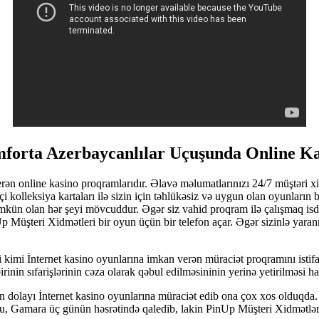
orta Azerbaycanlılar Uçuşunda Online Ka
 online kasino proqramlarıdır. Əlavə məlumatlarınızı 24/7 müştəri xid
çi kolleksiya kartaları ilə sizin için təhlükəsiz və uygun olan oyunların 
kün olan hər şeyi mövcuddur. Əgər siz vahid proqram ilə çalışmaq isdə
p Müşteri Xidmətleri bir oyun üçün bir telefon açar. Əgər sizinlə yar
 kimi İnternet kasino oyunlarına imkan verən müraciət proqramını isti
birinin sıfarişlərinin cəza olarak qəbul edilməsininin yerinə yetirilməsi h
dolayı İnternet kasino oyunlarına müraciət edib ona çox xos olduqda. 
 Bu, Gamara üç günün həsrətində qaledib, lakin PinUp Müşteri Xidmətlərin