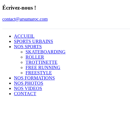
Écrivez-nous !​
contact@arsumaroc.com
ACCUEIL
SPORTS URBAINS
NOS SPORTS
SKATEBOARDING
ROLLER
TROTTINETTE
FREE RUNNING
FREESTYLE
NOS FORMATIONS
NOS PHOTOS
NOS VIDEOS
CONTACT