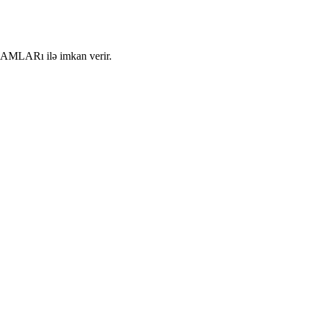
MLARı ilə imkan verir.