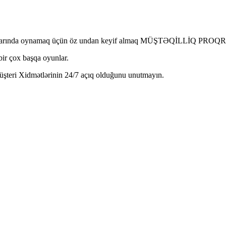
olarında oynamaq üçün öz undan keyif almaq MÜŞTƏQİLLİQ PROQRA
bir çox başqa oyunlar.
Müşteri Xidmətlərinin 24/7 açıq olduğunu unutmayın.