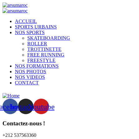
ACCUEIL
SPORTS URBAINS
NOS SPORTS
SKATEBOARDING
ROLLER
TROTTINETTE
FREE RUNNING
FREESTYLE
NOS FORMATIONS
NOS PHOTOS
NOS VIDEOS
CONTACT
acebook
Instagram
Youtube
Contactez-nous !​
+212 537563360