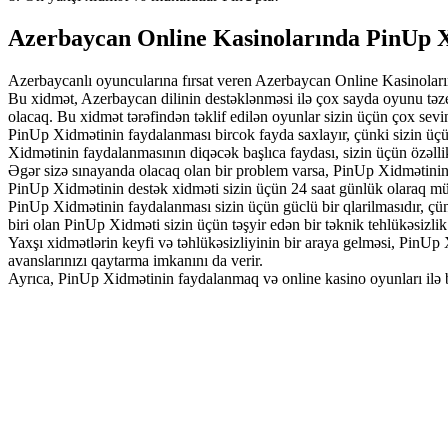
Azerbaycan Online Kasinolarında PinUp 
Azerbaycanlı oyuncularına fırsat veren Azerbaycan Online Kasinoların
Bu xidmət, Azerbaycan dilinin destəklənməsi ilə çox sayda oyunu təz
olacaq. Bu xidmət tərəfindən təklif edilən oyunlar sizin üçün çox sevi
PinUp Xidmətinin faydalanması bircok fayda saxlayır, çünki sizin üçün 
Xidmətinin faydalanmasının diqəcək başlıca faydası, sizin üçün özəllik
Əgər sizə sınayanda olacaq olan bir problem varsa, PinUp Xidmətinin de
PinUp Xidmətinin destək xidməti sizin üçün 24 saat günlük olaraq m
PinUp Xidmətinin faydalanması sizin üçün güclü bir qlarilmasıdır, çünki
biri olan PinUp Xidməti sizin üçün təşyir edən bir təknik tehlükəsizlik
Yaxşı xidmətlərin keyfi və təhlükəsizliyinin bir araya gelməsi, PinU
avanslarınızı qaytarma imkanını da verir.
Ayrıca, PinUp Xidmətinin faydalanmaq və online kasino oyunları ilə b