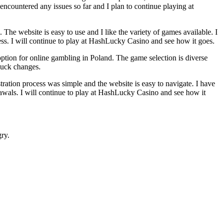
 encountered any issues so far and I plan to continue playing at
he website is easy to use and I like the variety of games available. I
cess. I will continue to play at HashLucky Casino and see how it goes.
tion for online gambling in Poland. The game selection is diverse
 luck changes.
ation process was simple and the website is easy to navigate. I have
rawals. I will continue to play at HashLucky Casino and see how it
ry.