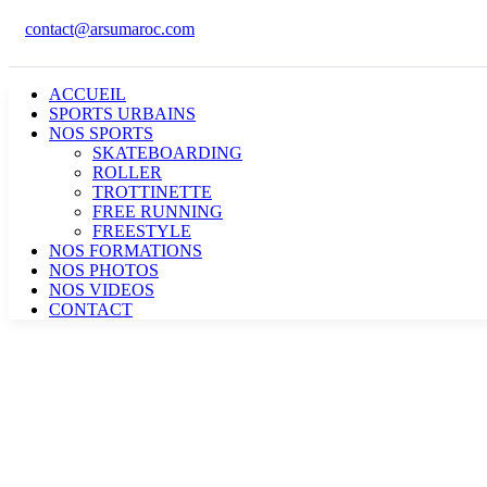
contact@arsumaroc.com
ACCUEIL
SPORTS URBAINS
NOS SPORTS
SKATEBOARDING
ROLLER
TROTTINETTE
FREE RUNNING
FREESTYLE
NOS FORMATIONS
NOS PHOTOS
NOS VIDEOS
CONTACT