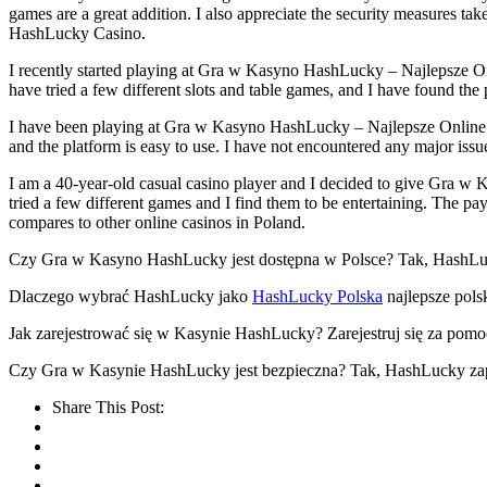
games are a great addition. I also appreciate the security measures tak
HashLucky Casino.
I recently started playing at Gra w Kasyno HashLucky – Najlepsze Onli
have tried a few different slots and table games, and I have found the
I have been playing at Gra w Kasyno HashLucky – Najlepsze Online Ca
and the platform is easy to use. I have not encountered any major issue
I am a 40-year-old casual casino player and I decided to give Gra w 
tried a few different games and I find them to be entertaining. The p
compares to other online casinos in Poland.
Czy Gra w Kasyno HashLucky jest dostępna w Polsce? Tak, HashLuck
Dlaczego wybrać HashLucky jako
HashLucky Polska
najlepsze pols
Jak zarejestrować się w Kasynie HashLucky? Zarejestruj się za pomoc
Czy Gra w Kasynie HashLucky jest bezpieczna? Tak, HashLucky zape
Share This Post: