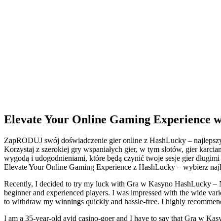
Elevate Your Online Gaming Experience w
ZapRODUJ swój doświadczenie gier online z HashLucky – najlepszy 
Korzystaj z szerokiej gry wspaniałych gier, w tym slotów, gier karci
wygodą i udogodnieniami, które będą czynić twoje sesje gier długimi
Elevate Your Online Gaming Experience z HashLucky – wybierz naj
Recently, I decided to try my luck with Gra w Kasyno HashLucky – Naj
beginner and experienced players. I was impressed with the wide varie
to withdraw my winnings quickly and hassle-free. I highly recommend
I am a 35-year-old avid casino-goer and I have to say that Gra w Ka