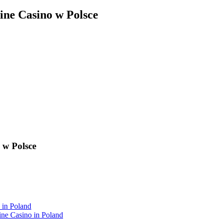
ne Casino w Polsce
 w Polsce
 in Poland
ne Casino in Poland