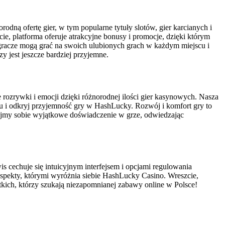
dną ofertę gier, w tym popularne tytuły slotów, gier karcianych i
e, platforma oferuje atrakcyjne bonusy i promocje, dzięki którym
gracze mogą grać na swoich ulubionych grach w każdym miejscu i
y jest jeszcze bardziej przyjemne.
zrywki i emocji dzięki różnorodnej ilości gier kasynowych. Nasza
raju i odkryj przyjemność gry w HashLucky. Rozwój i komfort gry to
wnijmy sobie wyjątkowe doświadczenie w grze, odwiedzając
s cechuje się intuicyjnym interfejsem i opcjami regulowania
aspekty, którymi wyróżnia siebie HashLucky Casino. Wreszcie,
tkich, którzy szukają niezapomnianej zabawy online w Polsce!